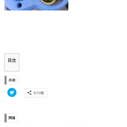
目次
共有:
ク
その他
リ
ッ
ク
し
て
T
w
関連
i
t