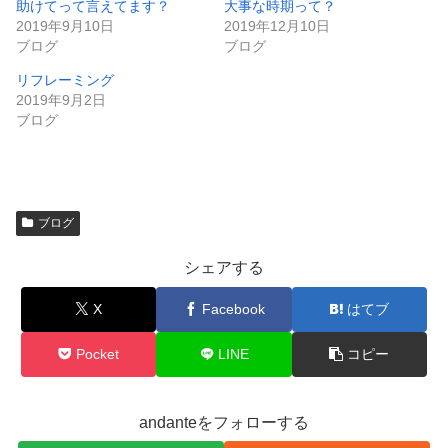
t
助けてって言えてます？
大事な時期って？
e
2019年9月10日
2019年12月10日
r
で
ブログ
ブログ
共
有
リフレーミング
(
新
2019年9月2日
し
ブログ
い
ウ
ィ
ン
ド
ウ
で
開
ブログ
き
ま
す
)
シェアする
X
Facebook
はてブ
Pocket
LINE
コピー
andanteをフォローする